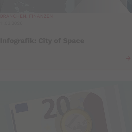
Zweck:
Sitzungscookie zur eindeutigen
BRANCHEN, FINANZEN
Identifizierung eines Benutzers.
11.03.2026
Cookie Laufzeit:
Sitzungsende
Infografik: City of Space
cookie_consent
Name:
cookie_consent
Anbieter:
Mindshape
Artikel lesen
Zweck:
Speichert den Zustimmungsstatus des
Benutzers für Cookies auf der aktuellen
Domäne.
Cookie Laufzeit:
1 Jahr