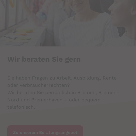
Name:
cookie_consent
Anbieter:
Mindshape
Zweck:
Speichert den Zustimmungsstatus des
Benutzers für Cookies auf der aktuellen
Domäne.
Wir beraten Sie gern
Cookie Laufzeit:
1 Jahr
Sie haben Fragen zu Arbeit, Ausbildung, Rente
oder Verbraucherrechten?
Wir beraten Sie persönlich in Bremen, Bremen-
Nord und Bremerhaven – oder bequem
telefonisch.
Zu unserem Beratungsangebot