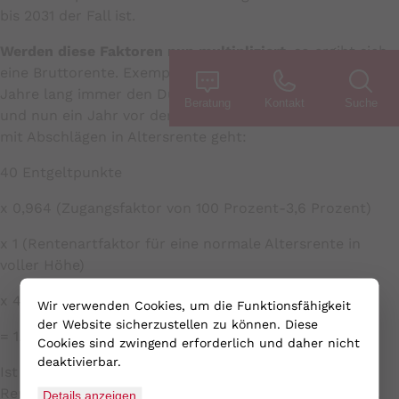
bis 2031 der Fall ist.
Werden diese Faktoren nun multipliziert
, so ergibt sich
eine Bruttorente. Exemplarisch für eine Person, die 40
Jahre lang immer den Durchschnittslohn verdient hat
Beratung
Kontakt
Suche
und nun ein Jahr vor der für sie geltenden Altersgrenze
mit Abschlägen in Altersrente geht:
40 Entgeltpunkte
x 0,964 (Zugangsfaktor von 100 Prozent-3,6 Prozent)
x 1 (Rentenartfaktor für eine normale Altersrente in
voller Höhe)
x 42,52
Wir verwenden Cookies, um die Funktionsfähigkeit
der Website sicherzustellen zu können. Diese
= 1.639,57
Cookies sind zwingend erforderlich und daher nicht
deaktivierbar.
Ist die Person gesetzlich versichert, gehen von dieser
Rente noch Beiträge zur Kranken- und Pflegekasse ab.
Details anzeigen