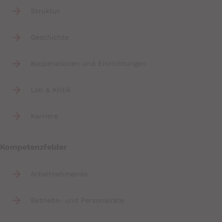
Anbieter:
Struktur
Mindshape
Zweck:
Geschichte
Speichert den Zustimmungsstatus des
Benutzers für Cookies auf der aktuellen
Kooperationen und Einrichtungen
Domäne.
Cookie Laufzeit:
Lob & Kritik
1 Jahr
Karriere
Kompetenzfelder
Arbeitnehmende
YouTube
Betriebs- und Personalräte
Datawrapper