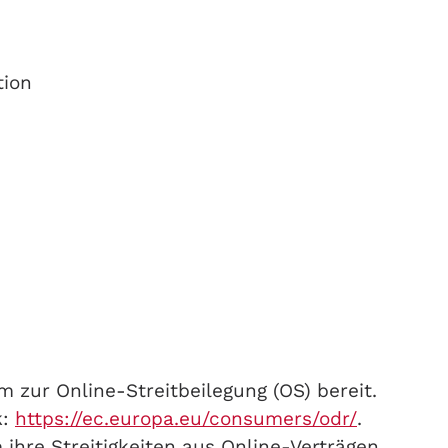
tion
m zur Online-Streitbeilegung (OS) bereit.
k:
https://ec.europa.eu/consumers/odr/
.
ihre Streitigkeiten aus Online-Verträgen