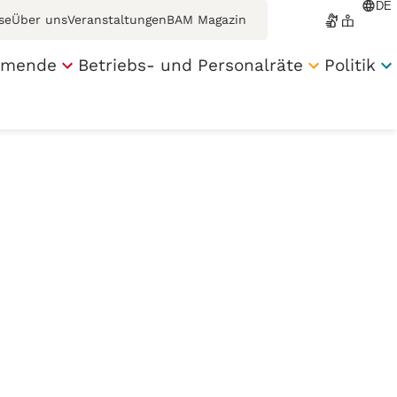
DE
se
Über uns
Veranstaltungen
BAM Magazin
engli
hmende
Betriebs- und Personalräte
Politik
franc
espan
türkç
polsk
Русск
عربي