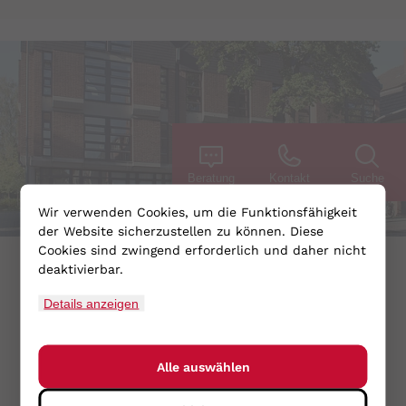
Beratung
Kontakt
Suche
Wir verwenden Cookies, um die Funktionsfähigkeit
der Website sicherzustellen zu können. Diese
Cookies sind zwingend erforderlich und daher nicht
Bremen-Nord
deaktivierbar.
Lindenstraße 8
Details anzeigen
28755 Bremen
+49.421.669500
Alle auswählen
Zur Standortseite