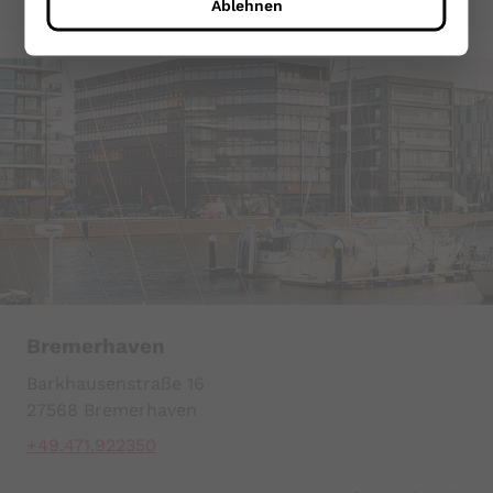
Ablehnen
PHPSESSID
Name:
PHPSESSID
Zweck:
Sitzungscookie zur eindeutigen
Identifizierung eines Benutzers.
Cookie Laufzeit:
Sitzungsende
cookie_consent
Bremerhaven
Barkhausenstraße 16
Name:
cookie_consent
27568 Bremerhaven
+49.471.922350
Anbieter:
Mindshape