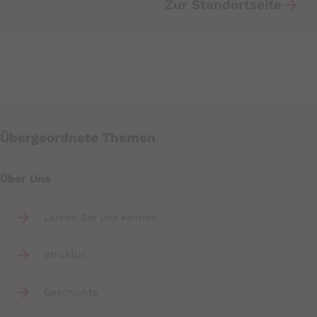
Zur Standortseite
Zweck:
Speichert den Zustimmungsstatus des
Benutzers für Cookies auf der aktuellen
Domäne.
Cookie Laufzeit:
1 Jahr
Übergeordnete Themen
Über Uns
Lernen Sie uns kennen
YouTube
Struktur
Datawrapper
Geschichte