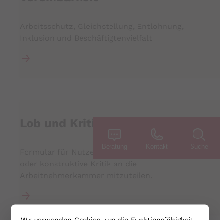
Arbeitsschutz, Gleichstellung, Entlohnung,
Inklusion und Beschäftigtenvielfalt
Lob und Kritik
Beratung
Kontakt
Suche
Formular für Nutzer:innen um Lob, Anregungen
oder konstruktive Kritik an die
Arbeitnehmerkammer mitzuteilen.
Wir verwenden Cookies, um die Funktionsfähigkeit