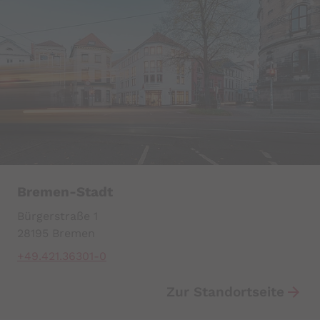
Cookie Laufzeit:
Sitzungsende
cookie_consent
Name:
cookie_consent
Anbieter:
Mindshape
Zweck:
Speichert den Zustimmungsstatus des
Bremen-Stadt
Benutzers für Cookies auf der aktuellen
Domäne.
Bürgerstraße 1
Cookie Laufzeit:
28195 Bremen
1 Jahr
+49.421.36301-0
Zur Standortseite