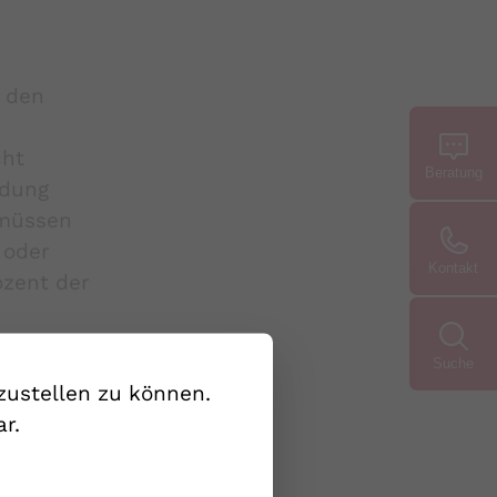
f den
cht
Beratung
ldung
 müssen
 oder
Kontakt
ozent der
 gelten
Suche
zustellen zu können.
he
r.