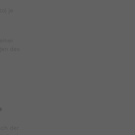
o) je
einer
gen des
?
ach der