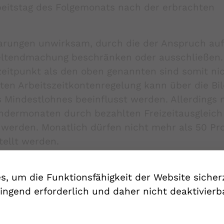
arbeitstag des Folgemonats nach der erbrachten
barungen unwirksam, durch die der Anspruch au
Geltendmachung beschränken oder ausschließen.
zeitpunkt als den oben genannten sind somit ni
barten Arbeitszeitkontenregelung kann über die Bi
 Mindestlohnes beeinflusst werden. Allerdings
endermonaten durch bezahlten Freizeitausgleich
werden. Monatlich dürfen nicht mehr als 50 Pr
tellt werden.
sschließen oder einschränken, unzulässig sind,
, um die Funktionsfähigkeit der Website sicher
sten für den Mindestlohnanspruch nicht. Ansprüc
ingend erforderlich und daher nicht deaktivierba
ungsfrist von drei Jahren geltend gemacht und