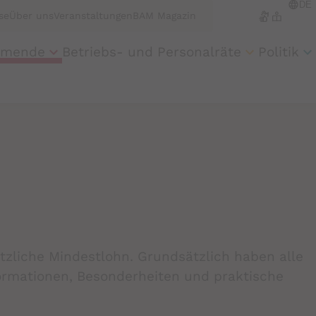
DE
se
Über uns
Veranstaltungen
BAM Magazin
engli
hmende
Betriebs- und Personalräte
Politik
franc
espan
türkç
polsk
Русск
عربي
tzliche Mindestlohn. Grundsätzlich haben alle
ormationen, Besonderheiten und praktische