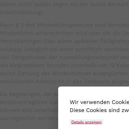
dieser nicht später liegen als der letzte Bank
Arbeitsleistung).
Nach § 3 des Mindestlohngesetzes sind Verein
Mindestlohn unterschritten wird oder die die 
Vereinbarungen über einen späteren Fälligkeits
zulässig. Lediglich bei einer schriftlich verein
von Zeitguthaben der Auszahlungszeitpunkt des
die eingestellten Stunden innerhalb von 12 Kal
durch Zahlung des Mindestlohnes ausgeglichen 
vereinbarten Arbeitszeit in das Zeitkonto einges
Da Regelungen, die den Mindestlohnanspruch au
Wir verwenden Cookies
einzelvertragliche Ausschluss- oder Verfallfri
Diese Cookies sind zw
können also innerhalb der gesetzlichen Verjähr
durchgesetzt werden.
Details anzeigen