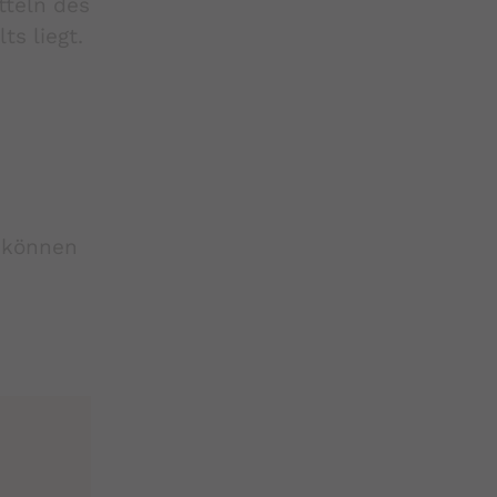
tteln des
ts liegt.
e können
n