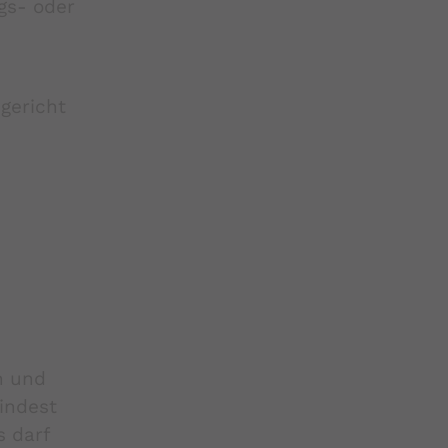
gs- oder
gericht
n und
indest
s darf