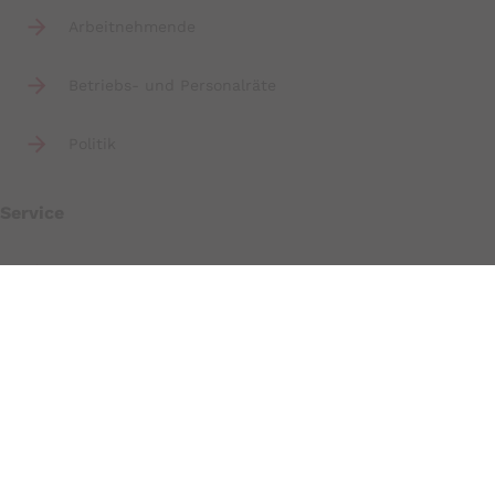
Arbeitnehmende
Betriebs- und Personalräte
Politik
Service
Beratungsangebot für Arbeitnehmende
BAM Magazin der Arbeitnehmerkammer
Presse
Aktuelle Veranstaltungen