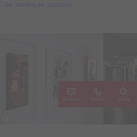
Zur Webseite der Künstlerin
Beratung
Kontakt
Suche
k