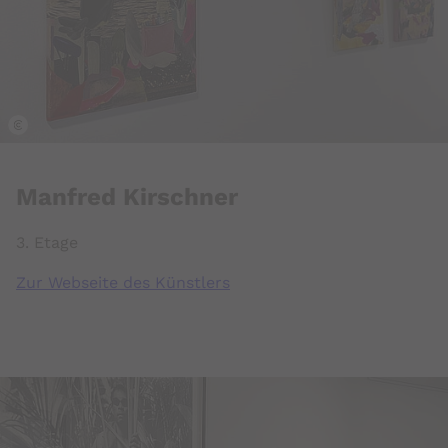
k
Manfred Kirschner
3. Etage
Zur Webseite des Künstlers