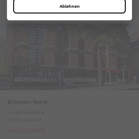
Zur Standortseite
Ablehnen
PHPSESSID
Name:
PHPSESSID
Zweck:
Sitzungscookie zur eindeutigen
Identifizierung eines Benutzers.
Cookie Laufzeit:
Sitzungsende
cookie_consent
Bremen-Nord
Lindenstraße 8
Name:
cookie_consent
28755 Bremen
+49.421.669500
Anbieter:
Mindshape