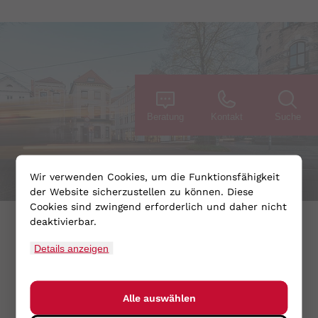
Beratung
Kontakt
Suche
Wir verwenden Cookies, um die Funktionsfähigkeit
der Website sicherzustellen zu können. Diese
Cookies sind zwingend erforderlich und daher nicht
deaktivierbar.
Bremen-Stadt
Details anzeigen
Bürgerstraße 1
28195 Bremen
+49.421.36301-0
Alle auswählen