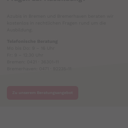
Anbieter:
Mindshape
Azubis in Bremen und Bremerhaven beraten wir
Zweck:
kostenlos in rechtlichen Fragen rund um die
Speichert den Zustimmungsstatus des
Ausbildung.
Benutzers für Cookies auf der aktuellen
Domäne.
Telefonische Beratung
Cookie Laufzeit:
Mo bis Do: 9 – 16 Uhr
1 Jahr
Fr: 9 – 12.30 Uhr
Bremen: 0421 · 36301-11
Bremerhaven: 0471 · 92235-11
Zu unserem Beratungsangebot
YouTube
Datawrapper