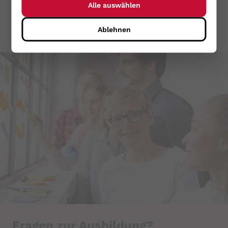
Verwirkung ein. Das kann bereits mit Überstunden
Alle auswählen
passieren, die älter als ein Jahr sind.
Ablehnen
PHPSESSID
Name:
PHPSESSID
Zweck:
Sitzungscookie zur eindeutigen
Identifizierung eines Benutzers.
Cookie Laufzeit:
Sitzungsende
cookie_consent
Name:
cookie_consent
Fragen zur Ausbildung?