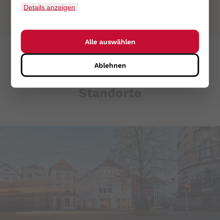
Details anzeigen
Zu unserem Beratungsangebot
Alle auswählen
Ablehnen
Standorte
PHPSESSID
Name:
PHPSESSID
Zweck:
Sitzungscookie zur eindeutigen
Identifizierung eines Benutzers.
Cookie Laufzeit:
Sitzungsende
cookie_consent